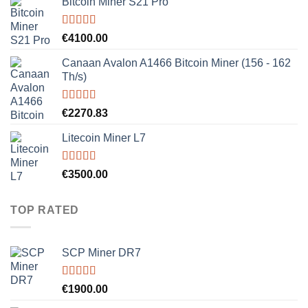
Bitcoin Miner S21 Pro
Rated
5.00
€
4100.00
out of 5
Canaan Avalon A1466 Bitcoin Miner (156 - 162
Th/s)
Rated
5.00
€
2270.83
out of 5
Litecoin Miner L7
Rated
5.00
€
3500.00
out of 5
TOP RATED
SCP Miner DR7
Rated
5.00
€
1900.00
out of 5