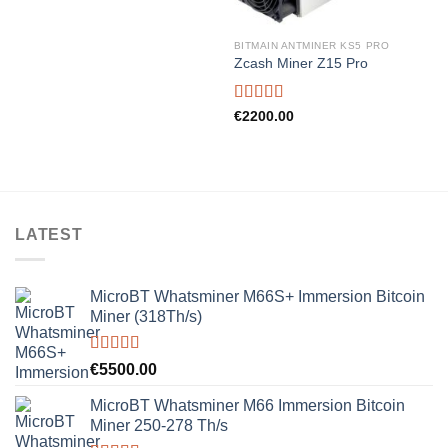
BITMAIN ANTMINER KS5 PRO
Zcash Miner Z15 Pro
Rated
5.00
€
2200.00
out of 5
LATEST
MicroBT Whatsminer M66S+ Immersion Bitcoin
Miner (318Th/s)
Rated
5.00
€
5500.00
out of 5
MicroBT Whatsminer M66 Immersion Bitcoin
Miner 250-278 Th/s