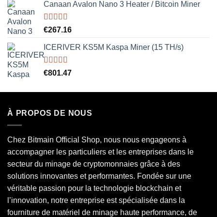
Canaan Avalon Nano 3 Heater / Bitcoin Miner
Rated
5.00
€
267.16
out of 5
ICERIVER KS5M Kaspa Miner (15 TH/s)
Rated
5.00
€
801.47
out of 5
À PROPOS DE NOUS
Chez Bitmain Official Shop, nous nous engageons à
accompagner les particuliers et les entreprises dans le
secteur du minage de cryptomonnaies grâce à des
solutions innovantes et performantes. Fondée sur une
véritable passion pour la technologie blockchain et
l’innovation, notre entreprise est spécialisée dans la
fourniture de matériel de minage haute performance, de