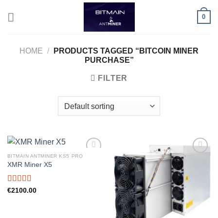
Skip
0
to
content
HOME
/
PRODUCTS TAGGED “BITCOIN MINER
PURCHASE”
FILTER
BITMAIN ANTMINER KS5 PRO
XMR Miner X5
Rated
5.00
€
2100.00
out of 5