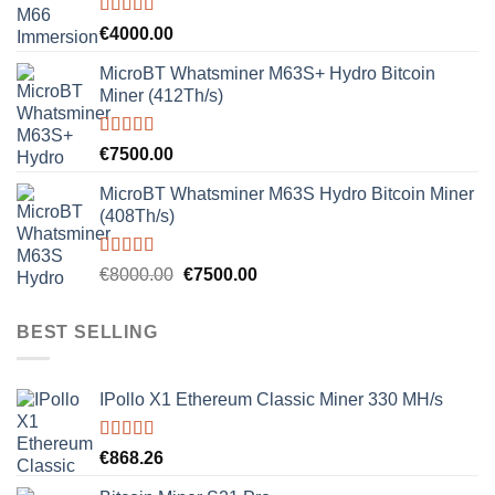
Rated
5.00
€
4000.00
out of 5
MicroBT Whatsminer M63S+ Hydro Bitcoin
Miner (412Th/s)
Rated
5.00
€
7500.00
out of 5
MicroBT Whatsminer M63S Hydro Bitcoin Miner
(408Th/s)
Rated
5.00
Original
Current
€
8000.00
€
7500.00
out of 5
price
price
was:
is:
BEST SELLING
€8000.00.
€7500.00.
IPollo X1 Ethereum Classic Miner 330 MH/s
Rated
5.00
€
868.26
out of 5