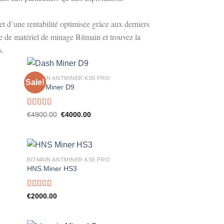
t d’une rentabilité optimisée grâce aux derniers
 de matériel de minage Bitmain et trouvez la
s.
BITMAIN ANTMINER KS5 PRO
Sale!
Dash Miner D9
Rated
5.00
Original
Current
€
4900.00
€
4000.00
price
price
out of 5
was:
is:
€4900.00.
€4000.00.
BITMAIN ANTMINER KS5 PRO
HNS Miner HS3
Rated
5.00
€
2000.00
out of 5