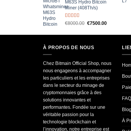
M63S Hydro Bitcoin
Miner (408Th/s)
Rated
5.00
Original
Current
€
8000.00
€
7500.00
out of 5
price
price
was:
is:
€8000.00.
€7500.00.
À PROPOS DE NOUS
LIE
Chez Bitmain Official Shop, nous
Ho
nous engageons à accompagner
Bou
les particuliers et les entreprises
dans le secteur du minage de
Pai
cryptomonnaies grâce à des
FAQ
solutions innovantes et
performantes. Fondée sur une
Blo
véritable passion pour la
À P
technologie blockchain et
l’innovation, notre entreprise est