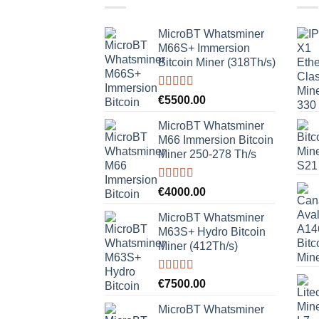
MicroBT Whatsminer
M66S+ Immersion
Bitcoin Miner (318Th/s)
Rated
5.00
€
5500.00
out of 5
MicroBT Whatsminer
M66 Immersion Bitcoin
Miner 250-278 Th/s
Rated
5.00
€
4000.00
out of 5
MicroBT Whatsminer
M63S+ Hydro Bitcoin
Miner (412Th/s)
Rated
5.00
€
7500.00
out of 5
MicroBT Whatsminer