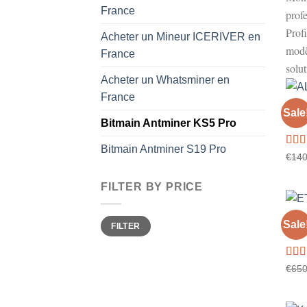
France
profe
Prof
Acheter un Mineur ICERIVER en
modè
France
solu
Acheter un Whatsminer en
France
BITM
Sale
ALPH
Bitmain Antminer KS5 Pro
Bitmain Antminer S19 Pro
Rat
€
140
out o
FILTER BY PRICE
BITM
Min
Max
Sale
FILTER
price
price
ETC 
Rat
€
650
out o