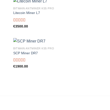
BITMAIN ANTMINER KS5 PRO
Litecoin Miner L7
Rated
5.00
€
3500.00
out of 5
BITMAIN ANTMINER KS5 PRO
SCP Miner DR7
Rated
5.00
€
1900.00
out of 5