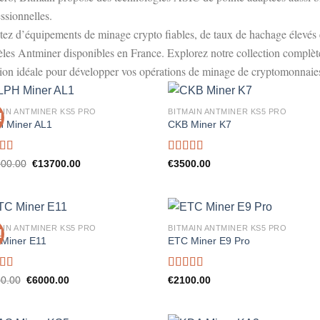
ssionnelles.
itez d’équipements de minage crypto fiables, de taux de hachage élevés e
les Antminer disponibles en France. Explorez notre collection complète
tion idéale pour développer vos opérations de minage de cryptomonnaie
AIN ANTMINER KS5 PRO
BITMAIN ANTMINER KS5 PRO
!
 Miner AL1
CKB Miner K7
ed
5.00
Rated
5.00
Original
Current
00.00
€
13700.00
€
3500.00
price
price
f 5
out of 5
was:
is:
€14000.00.
€13700.00.
AIN ANTMINER KS5 PRO
BITMAIN ANTMINER KS5 PRO
!
Miner E11
ETC Miner E9 Pro
ed
5.00
Rated
5.00
Original
Current
0.00
€
6000.00
€
2100.00
price
price
f 5
out of 5
was:
is:
€6500.00.
€6000.00.