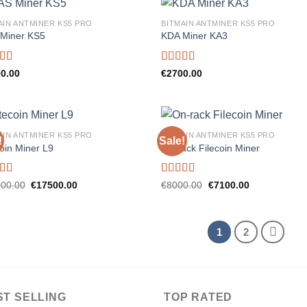
AIN ANTMINER KS5 PRO
BITMAIN ANTMINER KS5 PRO
Miner KS5
KDA Miner KA3
ed
5.00
Rated
5.00
0.00
€
2700.00
f 5
out of 5
AIN ANTMINER KS5 PRO
BITMAIN ANTMINER KS5 PRO
!
Sale!
coin Miner L9
On-rack Filecoin Miner
ed
5.00
Rated
5.00
Original
Current
Original
Current
00.00
€
17500.00
€
8000.00
€
7100.00
price
price
price
price
f 5
out of 5
was:
is:
was:
is:
€19000.00.
€17500.00.
€8000.00.
€7100.00.
1
2
ST SELLING
TOP RATED