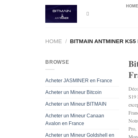
Skip
HOM
to
content
HOME
/
BITMAIN ANTMINER KS5
Bi
BROWSE
Fr
Acheter JASMINER en France
Déco
Acheter un Mineur Bitcoin
S19 
exce
Acheter un Mineur BITMAIN
Fran
Acheter un Mineur Canaan
Notr
Avalon en France
Pro,
Acheter un Mineur Goldshell en
Mone