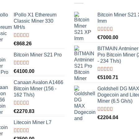
IPollo X1 Ethereum
Bitcoin Miner S21
Classic Miner 330
Imm
MH/s
Rated
5.00
€
7000.00
out of 5
Rated
5.00
€
868.26
out of 5
BITMAIN Antminer
Bitcoin Miner S21 Pro
Pro Bitcoin Miner 
- 234 Th/s)
Rated
5.00
€
4100.00
out of 5
Rated
5.00
€
5100.71
out of 5
Canaan Avalon A1466
Bitcoin Miner (156 -
Goldshell DG MA
162 Th/s)
Dogecoin and Lite
Miner (6.5 Gh/s)
Rated
5.00
€
2270.83
out of 5
Rated
5.00
€
2204.04
out of 5
Litecoin Miner L7
Rated
5.00
€
3500.00