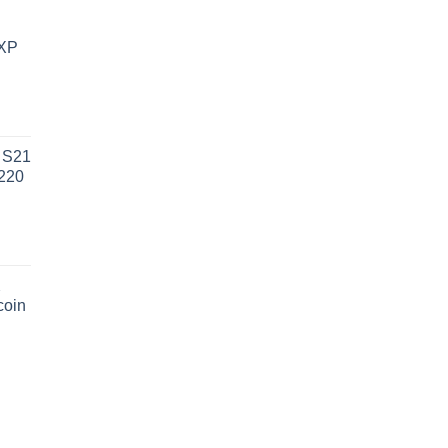
 XP
 S21
(220
X
coin