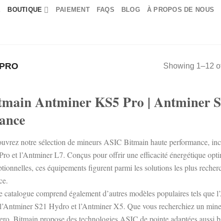
E
BOUTIQUE
PAIEMENT
FAQS
BLOG
À PROPOS DE NOUS
 PRO
Showing 1–12 of
tmain Antminer KS5 Pro | Antminer S
ance
uvrez notre sélection de mineurs ASIC Bitmain haute performance, inc
Pro et l’Antminer L7. Conçus pour offrir une efficacité énergétique op
ptionnelles, ces équipements figurent parmi les solutions les plus rech
ce.
e catalogue comprend également d’autres modèles populaires tels que l
 l’Antminer S21 Hydro et l’Antminer X5. Que vous recherchiez un mine
ro, Bitmain propose des technologies ASIC de pointe adaptées aussi bie