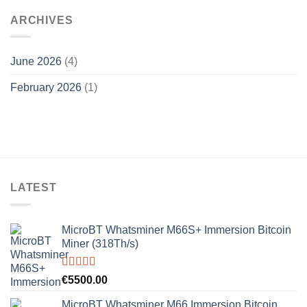
ARCHIVES
June 2026
(4)
February 2026
(1)
LATEST
MicroBT Whatsminer M66S+ Immersion Bitcoin
Miner (318Th/s)
Rated
5.00
€
5500.00
out of 5
MicroBT Whatsminer M66 Immersion Bitcoin