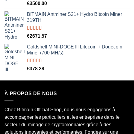
Rated
5.00
€
3500.00
out of 5
BITMAIN Antminer S21+ Hydro Bitcoin Miner
319TH
Rated
5.00
€
2671.57
out of 5
Goldshell MINI-DOGE III Litecoin + Dogecoin
Miner (700 MH/s)
Rated
5.00
€
378.28
out of 5
À PROPOS DE NOUS
Chez Bitmain Official Shop, nous nous engageons à
accompagner les particuliers et les entreprises dans le
secteur du minage de cryptomonnaies grâce à des
solutions innovantes et performantes. Fondée sur une