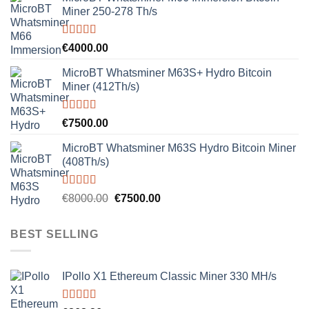
Miner 250-278 Th/s
Rated
5.00
€
4000.00
out of 5
MicroBT Whatsminer M63S+ Hydro Bitcoin
Miner (412Th/s)
Rated
5.00
€
7500.00
out of 5
MicroBT Whatsminer M63S Hydro Bitcoin Miner
(408Th/s)
Rated
5.00
Original
Current
€
8000.00
€
7500.00
out of 5
price
price
was:
is:
BEST SELLING
€8000.00.
€7500.00.
IPollo X1 Ethereum Classic Miner 330 MH/s