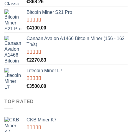
Rated
5.00
€
868.26
out of 5
Bitcoin Miner S21 Pro
Rated
5.00
€
4100.00
out of 5
Canaan Avalon A1466 Bitcoin Miner (156 - 162
Th/s)
Rated
5.00
€
2270.83
out of 5
Litecoin Miner L7
Rated
5.00
€
3500.00
out of 5
TOP RATED
CKB Miner K7