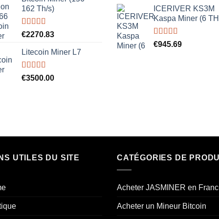
162 Th/s)
ICERIVER KS3M
Kaspa Miner (6 TH
Rated
5.00
€
2270.83
out of 5
Rated
5.00
€
945.69
out of 5
Litecoin Miner L7
Rated
5.00
€
3500.00
out of 5
NS UTILES DU SITE
CATÉGORIES DE PRODU
me
Acheter JASMINER en Franc
tique
Acheter un Mineur Bitcoin