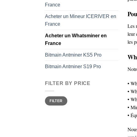
France
Pou
Acheter un Mineur ICERIVER en
France
Les 
leur 
Acheter un Whatsminer en
les p
France
Bitmain Antminer KS5 Pro
Wha
Bitmain Antminer S19 Pro
Notr
• Wh
FILTER BY PRICE
• Wh
Min
Max
• Wh
FILTER
price
price
• Mi
• Éq
Nous