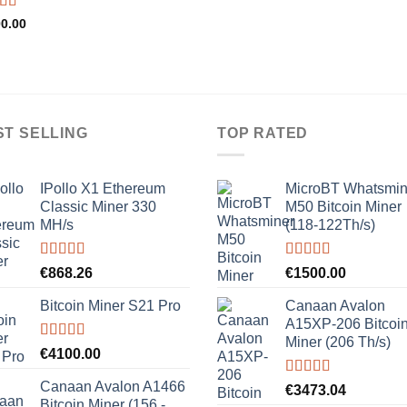
ed
5.00
0.00
f 5
ST SELLING
TOP RATED
IPollo X1 Ethereum
MicroBT Whatsmin
Classic Miner 330
M50 Bitcoin Miner
MH/s
(118-122Th/s)
Rated
5.00
Rated
5.00
€
868.26
€
1500.00
out of 5
out of 5
Bitcoin Miner S21 Pro
Canaan Avalon
A15XP-206 Bitcoi
Miner (206 Th/s)
Rated
5.00
€
4100.00
out of 5
Canaan Avalon A1466
Rated
5.00
€
3473.04
out of 5
Bitcoin Miner (156 -