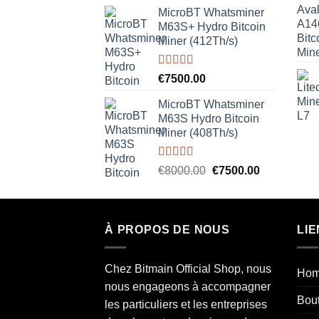
MicroBT Whatsminer
M63S+ Hydro Bitcoin
Miner (412Th/s)
Rated
5.00
€
7500.00
out of 5
MicroBT Whatsminer
M63S Hydro Bitcoin
Miner (408Th/s)
Rated
5.00
Original
Current
€
8000.00
€
7500.00
out of 5
price
price
was:
is:
€8000.00.
€7500.00.
À PROPOS DE NOUS
LIE
Chez Bitmain Official Shop, nous
Ho
nous engageons à accompagner
Bou
les particuliers et les entreprises