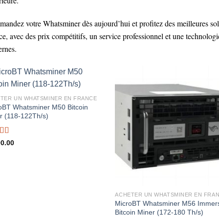
rieure.
andez votre Whatsminer dès aujourd’hui et profitez des meilleures sol
ce, avec des prix compétitifs, un service professionnel et une technolog
rnes.
TER UN WHATSMINER EN FRANCE
oBT Whatsminer M50 Bitcoin
r (118-122Th/s)
ed
5.00
0.00
f 5
ACHETER UN WHATSMINER EN FRA
MicroBT Whatsminer M56 Immer
Bitcoin Miner (172-180 Th/s)