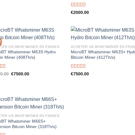
Rated
5.00
€
2000.00
out of 5
!
TER UN WHATSMINER EN FRANCE
ACHETER UN WHATSMINER EN FRA
oBT Whatsminer M63S Hydro
MicroBT Whatsminer M63S+ Hyd
oin Miner (408Th/s)
Bitcoin Miner (412Th/s)
ed
5.00
Rated
5.00
Original
Current
0.00
€
7500.00
€
7500.00
price
price
f 5
out of 5
was:
is:
€8000.00.
€7500.00.
TER UN WHATSMINER EN FRANCE
oBT Whatsminer M66S+
rsion Bitcoin Miner (318Th/s)