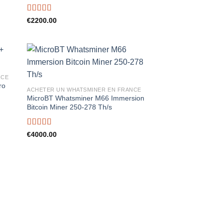
Rated
5.00
€
2200.00
out of 5
NCE
ro
ACHETER UN WHATSMINER EN FRANCE
MicroBT Whatsminer M66 Immersion
Bitcoin Miner 250-278 Th/s
Rated
5.00
€
4000.00
out of 5