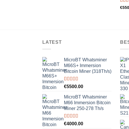
Rat
€
550
out o
LATEST
BE
MicroBT Whatsminer
M66S+ Immersion
Bitcoin Miner (318Th/s)
Rated
5.00
€
5500.00
out of 5
MicroBT Whatsminer
M66 Immersion Bitcoin
Miner 250-278 Th/s
Rated
5.00
€
4000.00
out of 5