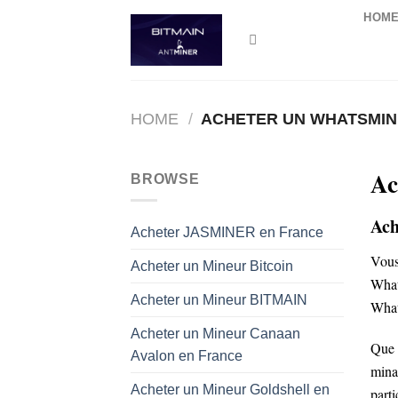
Skip
HOM
to
content
HOME
/
ACHETER UN WHATSMIN
Ac
BROWSE
Ach
Acheter JASMINER en France
Vous
Acheter un Mineur Bitcoin
What
Acheter un Mineur BITMAIN
What
Acheter un Mineur Canaan
Que 
Avalon en France
mina
Acheter un Mineur Goldshell en
part