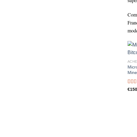
supé
Comm
Fran
mode
ACHE
Micr
Mine
Rat
€
150
out o