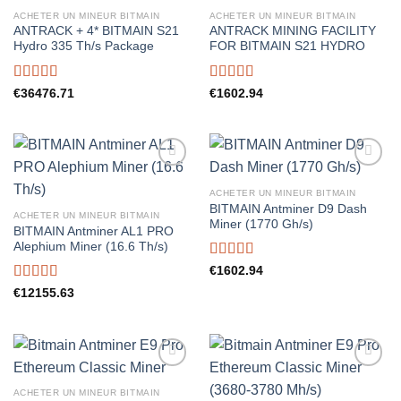
ACHETER UN MINEUR BITMAIN
ACHETER UN MINEUR BITMAIN
ANTRACK + 4* BITMAIN S21
ANTRACK MINING FACILITY
Hydro 335 Th/s Package
FOR BITMAIN S21 HYDRO
Rated
5.00
Rated
5.00
€
36476.71
€
1602.94
out of 5
out of 5
ACHETER UN MINEUR BITMAIN
BITMAIN Antminer D9 Dash
ACHETER UN MINEUR BITMAIN
Miner (1770 Gh/s)
BITMAIN Antminer AL1 PRO
Alephium Miner (16.6 Th/s)
Rated
5.00
€
1602.94
out of 5
Rated
5.00
€
12155.63
out of 5
ACHETER UN MINEUR BITMAIN