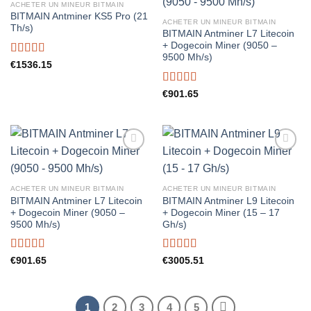
ACHETER UN MINEUR BITMAIN
BITMAIN Antminer KS5 Pro (21
ACHETER UN MINEUR BITMAIN
Th/s)
BITMAIN Antminer L7 Litecoin
+ Dogecoin Miner (9050 –
9500 Mh/s)
Rated
5.00
€
1536.15
out of 5
Rated
5.00
€
901.65
out of 5
ACHETER UN MINEUR BITMAIN
ACHETER UN MINEUR BITMAIN
BITMAIN Antminer L7 Litecoin
BITMAIN Antminer L9 Litecoin
+ Dogecoin Miner (9050 –
+ Dogecoin Miner (15 – 17
9500 Mh/s)
Gh/s)
Rated
5.00
Rated
5.00
€
901.65
€
3005.51
out of 5
out of 5
1
2
3
4
5