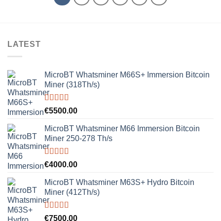
LATEST
MicroBT Whatsminer M66S+ Immersion Bitcoin
Miner (318Th/s)
Rated
5.00
€
5500.00
out of 5
MicroBT Whatsminer M66 Immersion Bitcoin
Miner 250-278 Th/s
Rated
5.00
€
4000.00
out of 5
MicroBT Whatsminer M63S+ Hydro Bitcoin
Miner (412Th/s)
Rated
5.00
€
7500.00