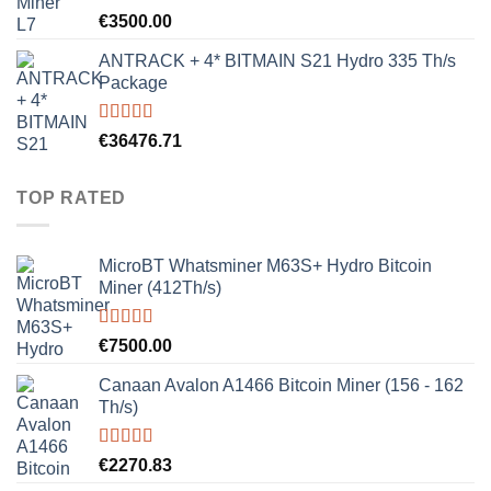
Rated
5.00
€
3500.00
out of 5
ANTRACK + 4* BITMAIN S21 Hydro 335 Th/s
Package
Rated
5.00
€
36476.71
out of 5
TOP RATED
MicroBT Whatsminer M63S+ Hydro Bitcoin
Miner (412Th/s)
Rated
5.00
€
7500.00
out of 5
Canaan Avalon A1466 Bitcoin Miner (156 - 162
Th/s)
Rated
5.00
€
2270.83
out of 5