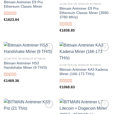
Bitmain Antminer E9 Pro
ACHETER UN MINEUR BITMAIN
Ethereum Classic Miner
Bitmain Antminer E9 Pro
Ethereum Classic Miner (3680-
3780 Mh/s)
Rated
5.00
€
1823.84
out of 5
Rated
5.00
€
1838.85
out of 5
ACHETER UN MINEUR BITMAIN
Bitmain Antminer HS3
ACHETER UN MINEUR BITMAIN
Handshake Miner (9 TH/S)
Bitmain Antminer KA3 Kadena
Miner (166-173 TH/s)
Rated
5.00
€
1469.36
out of 5
Rated
5.00
€
1068.63
out of 5