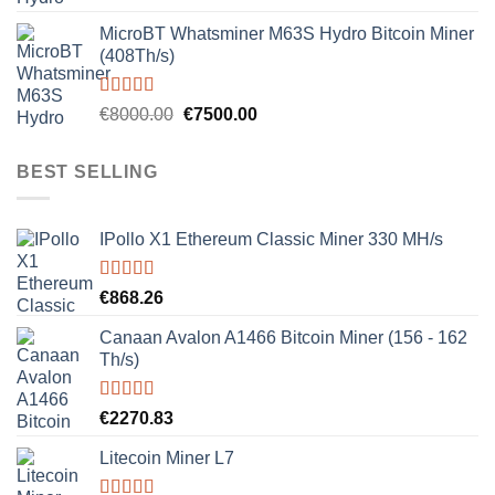
out of 5
MicroBT Whatsminer M63S Hydro Bitcoin Miner
(408Th/s)
Rated
5.00
Original
Current
€
8000.00
€
7500.00
out of 5
price
price
was:
is:
BEST SELLING
€8000.00.
€7500.00.
IPollo X1 Ethereum Classic Miner 330 MH/s
Rated
5.00
€
868.26
out of 5
Canaan Avalon A1466 Bitcoin Miner (156 - 162
Th/s)
Rated
5.00
€
2270.83
out of 5
Litecoin Miner L7