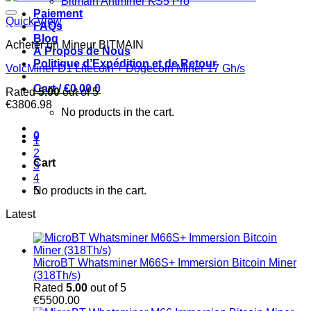
Bitmain Antminer KS5 Pro
Paiement
Quick View
FAQs
Blog
Acheter un Mineur BITMAIN
À Propos de Nous
Politique d’Expédition et de Retour
VolcMiner D1 Litecoin + Dogecoin Miner 17 Gh/s
Cart /
€
0.00
0
Rated
5.00
out of 5
€
3806.98
No products in the cart.
0
1
2
Cart
3
4
No products in the cart.
5
Latest
MicroBT Whatsminer M66S+ Immersion Bitcoin Miner
(318Th/s)
Rated
5.00
out of 5
€
5500.00