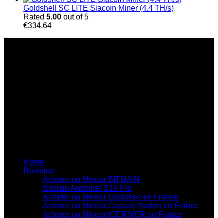
Goldshell SC LITE Siacoin Miner (4.4 TH/s)
Rated
5.00
out of 5
€
334.64
À Propos de Nous
Chez Bitmain Official Shop, nous nous engageons à
accompagner les particuliers et les entreprises dans le
secteur du minage de cryptomonnaies grâce à des solutions
innovantes et performantes. Fondée sur une véritable
passion pour la technologie blockchain et l’innovation, notre
entreprise est spécialisée dans la fourniture de matériel de
minage haute performance, de solutions adaptées aux
besoins de chaque client et d’un service d’assistance
professionnel de qualité.
Liens utiles du site
Home
Boutique
Acheter un Mineur BITMAIN
Bitmain Antminer S19 Pro
Acheter un Mineur Goldshell en France
Acheter un Mineur Canaan Avalon en France
Acheter un Mineur ICERIVER en France