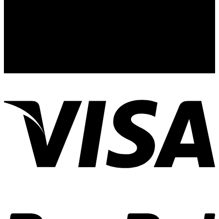
Contactez-Nous
:Telegram
Contactez-Nous
:Whatsapp
Address: Nous sommes basés au 24 Rue de
l’Exposition, 75007 Paris, France
MS: 8am-10pm, S: Closed