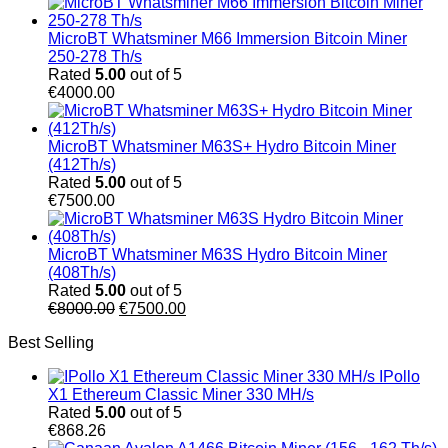
MicroBT Whatsminer M66 Immersion Bitcoin Miner
250-278 Th/s
Rated
5.00
out of 5
€
4000.00
MicroBT Whatsminer M63S+ Hydro Bitcoin Miner
(412Th/s)
Rated
5.00
out of 5
€
7500.00
MicroBT Whatsminer M63S Hydro Bitcoin Miner
(408Th/s)
Rated
5.00
out of 5
Original
Current
€
8000.00
€
7500.00
price
price
Best Selling
was:
is:
€8000.00.
€7500.00.
IPollo
X1 Ethereum Classic Miner 330 MH/s
Rated
5.00
out of 5
€
868.26