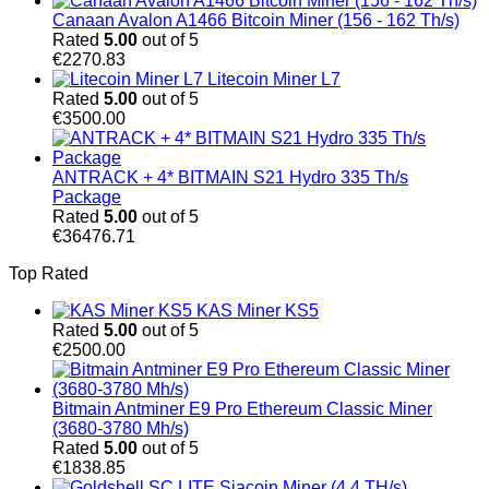
Canaan Avalon A1466 Bitcoin Miner (156 - 162 Th/s)
Rated
5.00
out of 5
€
2270.83
Litecoin Miner L7
Rated
5.00
out of 5
€
3500.00
ANTRACK + 4* BITMAIN S21 Hydro 335 Th/s
Package
Rated
5.00
out of 5
€
36476.71
Top Rated
KAS Miner KS5
Rated
5.00
out of 5
€
2500.00
Bitmain Antminer E9 Pro Ethereum Classic Miner
(3680-3780 Mh/s)
Rated
5.00
out of 5
€
1838.85