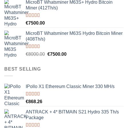
MicroBT Whatsminer M63S+ Hydro Bitcoin
Miner (412Th/s)
Rated
5.00
€
7500.00
out of 5
MicroBT Whatsminer M63S Hydro Bitcoin Miner
(408Th/s)
Rated
5.00
Original
Current
€
8000.00
€
7500.00
out of 5
price
price
was:
is:
BEST SELLING
€8000.00.
€7500.00.
IPollo X1 Ethereum Classic Miner 330 MH/s
Rated
5.00
€
868.26
out of 5
ANTRACK + 4* BITMAIN S21 Hydro 335 Th/s
Package