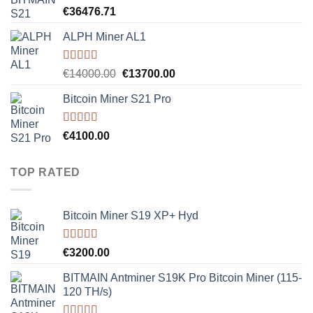
Rated
5.00
€
36476.71
out of 5
ALPH Miner AL1
Rated
5.00
Original
Current
€
14000.00
€
13700.00
out of 5
price
price
Bitcoin Miner S21 Pro
was:
is:
€14000.00.
€13700.00.
Rated
5.00
€
4100.00
out of 5
TOP RATED
Bitcoin Miner S19 XP+ Hyd
Rated
5.00
€
3200.00
out of 5
BITMAIN Antminer S19K Pro Bitcoin Miner (115-
120 TH/s)