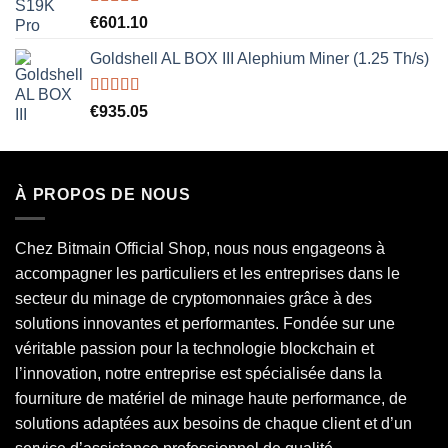
Rated
5.00
€
601.10
out of 5
Goldshell AL BOX III Alephium Miner (1.25 Th/s)
Rated
5.00
€
935.05
out of 5
À PROPOS DE NOUS
Chez Bitmain Official Shop, nous nous engageons à
accompagner les particuliers et les entreprises dans le
secteur du minage de cryptomonnaies grâce à des
solutions innovantes et performantes. Fondée sur une
véritable passion pour la technologie blockchain et
l’innovation, notre entreprise est spécialisée dans la
fourniture de matériel de minage haute performance, de
solutions adaptées aux besoins de chaque client et d’un