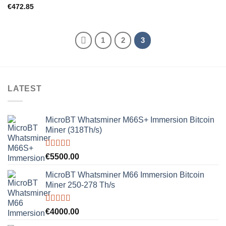
Rated
5.00
€
472.85
out of 5
1
2
3
LATEST
MicroBT Whatsminer M66S+ Immersion Bitcoin
Miner (318Th/s)
Rated
5.00
€
5500.00
out of 5
MicroBT Whatsminer M66 Immersion Bitcoin
Miner 250-278 Th/s
Rated
5.00
€
4000.00
out of 5