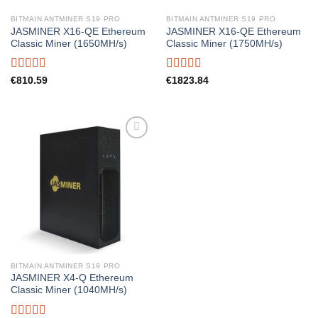
BITMAIN ANTMINER S19 PRO
BITMAIN ANTMINER S19 PRO
JASMINER X16-QE Ethereum
JASMINER X16-QE Ethereum
Classic Miner (1650MH/s)
Classic Miner (1750MH/s)
Rated
5.00
Rated
5.00
€
810.59
€
1823.84
out of 5
out of 5
BITMAIN ANTMINER S19 PRO
JASMINER X4-Q Ethereum
Classic Miner (1040MH/s)